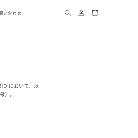
ロ
カ
グ
ー
問い合わせ
イ
ト
ン
BIO において、以
3号）。